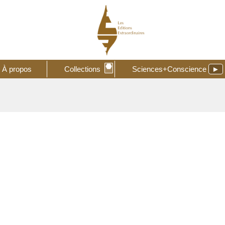
⬣
À propos
Collections
Sciences+Conscience
►
RemixZina