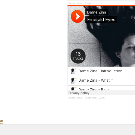
Dame Zina
·
Déjà Vu
Dame Zina
·
Emerald Eyes
e
25