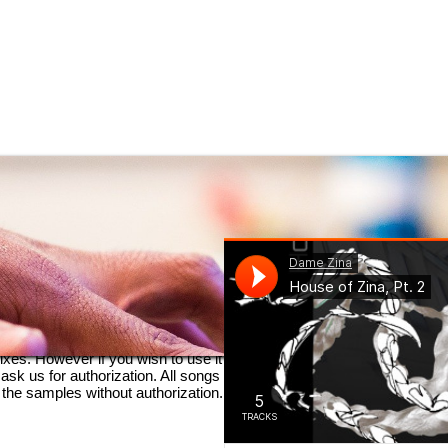
tems. We will publish stems
mixes. However if you wish to use it
ask us for authorization. All songs
the samples without authorization.