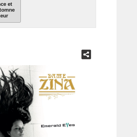
nce et
utomne
teur