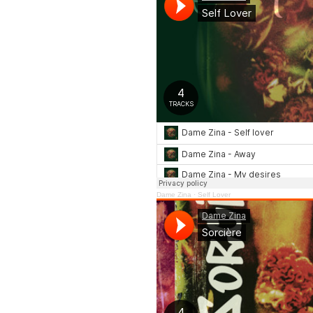
Dame Zina
·
Self Lover