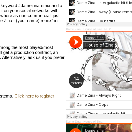
he keyword #damezinaremix and a
 it on your social networks with
ywhere as non-commercial, just
ame Zina - (your name) remix" in
Dame Zina
·
House of Zina, Pt. 2
 among the most played/most
 get a production contract, an
Alternatively, ask us if you prefer
 stems.
Click here to register
Dame Zina
·
House of Zina