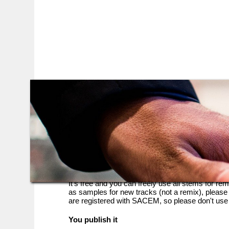
Remix Dame Zina
Rules
It's free
Just register below and you can download the s
regularily.
It's free and you can freely use all stems for re
as samples for new tracks (not a remix), please 
are registered with SACEM, so please don't use 
You publish it