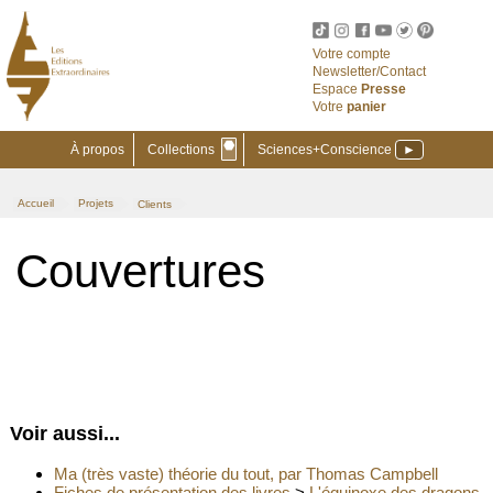
Votre compte
Newsletter/Contact
Espace
Presse
Votre
panier
⬣
À propos
Collections
Sciences+Conscience
►
Accueil
Projets
Clients
>
>
Couvertures
Voir aussi...
Ma (très vaste) théorie du tout, par Thomas Campbell
Fiches de présentation des livres
>
L'équinoxe des dragons